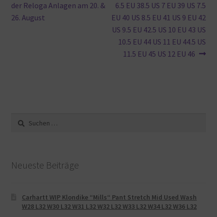
der Reloga Anlagen am 20. &
6.5 EU 38.5 US 7 EU 39 US 7.5
26. August
EU 40 US 8.5 EU 41 US 9 EU 42
US 9.5 EU 42.5 US 10 EU 43 US
10.5 EU 44 US 11 EU 44.5 US
11.5 EU 45 US 12 EU 46
Suche
nach:
Neueste Beiträge
Carhartt WIP Klondike “Mills“ Pant Stretch Mid Used Wash
W28 L32 W30 L32 W31 L32 W32 L32 W33 L32 W34 L32 W36 L32