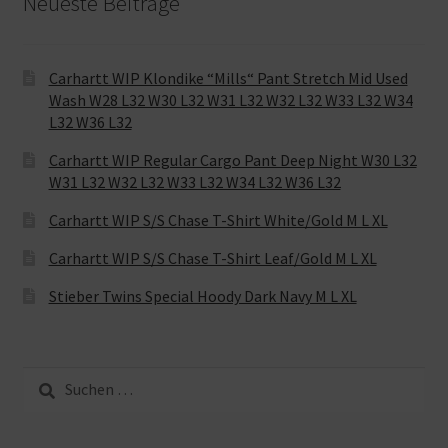
Neueste Beiträge
Carhartt WIP Klondike “Mills“ Pant Stretch Mid Used
Wash W28 L32 W30 L32 W31 L32 W32 L32 W33 L32 W34
L32 W36 L32
Carhartt WIP Regular Cargo Pant Deep Night W30 L32
W31 L32 W32 L32 W33 L32 W34 L32 W36 L32
Carhartt WIP S/S Chase T-Shirt White/Gold M L XL
Carhartt WIP S/S Chase T-Shirt Leaf/Gold M L XL
Stieber Twins Special Hoody Dark Navy M L XL
Suche
nach: