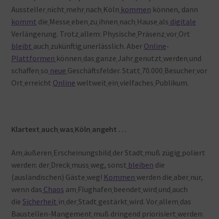
Aussteller
nicht
mehr
nach
Köln
kommen
können, dann
kommt
die
Messe
eben
zu
ihnen
nach
Hause
als
digitale
Verlängerung. Trotz
allem: Physische
Präsenz
vor
Ort
bleibt
auch
zukünftig
unerlässlich. Aber
Online
-
Plattformen
können
das
ganze
Jahr
genutzt
werden
und
schaffen
so
neue
Geschäftsfelder. Statt
70.000
Besucher
vor
Ort
erreicht
Online
weltweit
ein
vielfaches
Publikum.
Klartext
auch
was
Köln
angeht …
Am
äußeren
Erscheinungsbild
der Stadt
muß zügig
poliert
werden: der
Dreck
muss
weg, sonst
bleiben
die
(ausländischen) Gäste
weg!
Kommen
werden die
aber
nur,
wenn das
Chaos
am
Flughafen
beendet
wird
und
auch
die
Sicherheit
in
der
Stadt
gestärkt
wird. Vor
allem
das
Baustellen-Mangement
muß dringend priorisiert
werden: