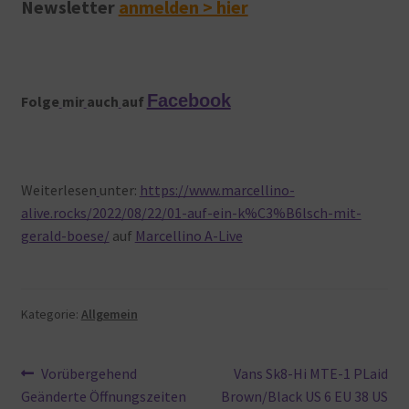
Newsletter
anmelden > hier
Facebook
Folge
mir
auch
auf
Weiterlesen
unter:
https://www.marcellino-
alive.rocks/2022/08/22/01-auf-ein-k%C3%B6lsch-mit-
gerald-boese/
auf
Marcellino A-Live
Kategorie:
Allgemein
Beitragsnavigation
Vorheriger
Nächster
Vorübergehend
Vans Sk8-Hi MTE-1 PLaid
Beitrag:
Beitrag:
Geänderte Öffnungszeiten
Brown/Black US 6 EU 38 US