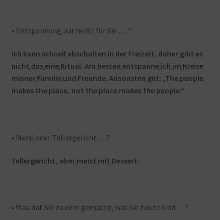
• Entspannung
pur
heißt
für
Sie … ?
Ich
kann
schnell
abschalten
in
der
Freizeit, daher
gibt
es
nicht
das
eine
Ritual. Am
besten
entspanne
ich
im
Kreise
meiner
Familie
und
Freunde. Ansonsten
gilt: „The
people
makes
the
place, not
the
place
makes
the
people.“
• Menü oder
Tellergericht …?
Tellergericht, aber
meist
mit
Dessert.
• Was
hat
Sie
zu
dem
gemacht
, was
Sie
heute
sind …?