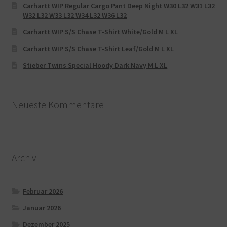
Carhartt WIP Regular Cargo Pant Deep Night W30 L32 W31 L32
W32 L32 W33 L32 W34 L32 W36 L32
Carhartt WIP S/S Chase T-Shirt White/Gold M L XL
Carhartt WIP S/S Chase T-Shirt Leaf/Gold M L XL
Stieber Twins Special Hoody Dark Navy M L XL
Neueste Kommentare
Archiv
Februar 2026
Januar 2026
Dezember 2025