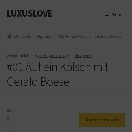
LUXUSLOVE
Zur
Zum
Menü
Navigation
Inhalt
springen
springen
Start
Startseite
Allgemein
#01 Auf ein Kölsch mit Gerald Boese
Cookie-Richtlinie (EU)
Veröffentlicht am
22. August 2022
von
da Agency
Datenschutz
#01 Auf ein Kölsch mit
Impressum
Gerald Boese
Kasse
Mein Konto
Report Content
Shop