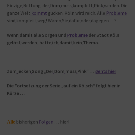
Einzige
Rettung: der
Dom
muss
komplett
Pink
werden. Die
ganze
Welt
kommt
gucken. Köln
wird
reich. Alle
Probleme
sind
komplett
weg! Wären
Sie
dafür
oder
dagegen …?
Wenn
damit
alle
Sorgen
und
Probleme
der
Stadt
Köln
gelöst
werden, hätte
ich
damit
kein
Thema.
Zum
jecken
Song „Der
Dom
muss
Pink“ …
gehts hier
Die
Fortsetzung
der
Serie „auf
ein
Kölsch“ folgt
hier
in
Kürze …
bisherigen
Folgen
… hier!
Alle