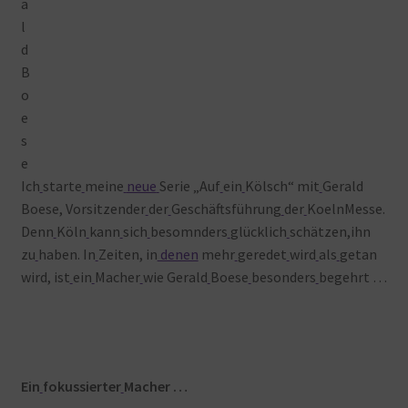
Ich
starte
meine
neue
Serie „Auf
ein
Kölsch“ mit
Gerald
Boese, Vorsitzender
der
Geschäftsführung
der
KoelnMesse.
Denn
Köln
kann
sich
besomnders
glücklich
schätzen,ihn
zu
haben. In
Zeiten, in
denen
mehr
geredet
wird
als
getan
wird, ist
ein
Macher
wie Gerald
Boese
besonders
begehrt …
Ein
fokussierter
Macher …