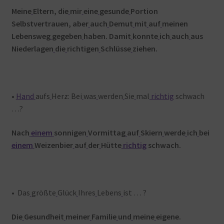
Meine
Eltern, die
mir
eine
gesunde
Portion
Selbstvertrauen, aber
auch
Demut
mit
auf
meinen
Lebensweg
gegeben
haben. Damit
konnte
ich
auch
aus
Niederlagen
die
richtigen
Schlüsse
ziehen.
•
Hand
aufs
Herz: Bei
was
werden
Sie
mal
richtig
schwach
…?
Nach
einem
sonnigen
Vormittag
auf
Skiern
werde
ich
bei
einem
Weizenbier
auf
der
Hütte
richtig
schwach.
• Das
größte
Glück
Ihres
Lebens
ist … ?
Die
Gesundheit
meiner
Familie
und
meine
eigene.