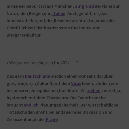
In
meiner
Geburtsstadt
München,
aufgrund
der
Nähe
zur
Natur, den
Bergen
und
Italien
. Auch
gefällt
mir
das
Innenstadtflair
mit
der
Residenzarchitektur
sowie
die
Gemütlichkeit
der
bayrischsten
Gasthaus- und
Biergartenkultur.
• Was
wünschen
Sie
sich
für
2022 … ?
Das
es
in
Deutschland
endlich
einen
Konsens
darüber
gibt, wie
wir
in
Zukunft
mit
dem
Virus
leben, ähnlich
wie
bei
unseren
europäischen
Nachbarn. Wir
gehen
zurzeit
zu
hysterisch
mit
dem
Thema
um. Die
Eventbranche
braucht
endlich
Planungssicherheit. Der
wirtschaftliche
Totalschaden
droht
bei
andauernder
Diskussion
und
Zerrissenheit
in
der
Frage
.