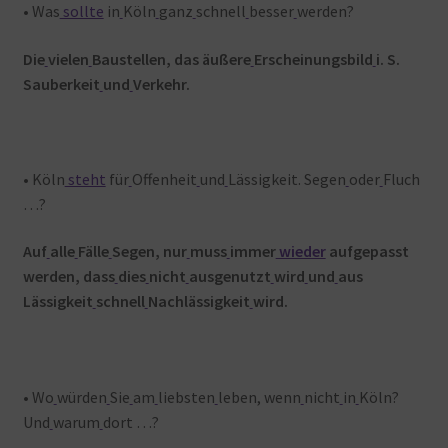
• Was
sollte
in
Köln
ganz
schnell
besser
werden?
Die
vielen
Baustellen, das äußere
Erscheinungsbild
i. S.
Sauberkeit
und
Verkehr.
• Köln
steht
für
Offenheit
und
Lässigkeit. Segen
oder
Fluch
…?
Auf
alle
Fälle
Segen, nur
muss
immer
wieder
aufgepasst
werden, dass
dies
nicht
ausgenutzt
wird
und
aus
Lässigkeit
schnell
Nachlässigkeit
wird.
• Wo
würden
Sie
am
liebsten
leben, wenn
nicht
in
Köln?
Und
warum
dort …?