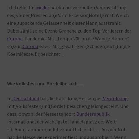
Ich
treffe
Ihn
wieder
bei
der
ausverkauften
Veranstaltung
des
Kölner
Presseclub
e.V. im Excelsior
Hotel
Ernst. Welch
eine
zupackende
Gelassenheit
dieser
Mann
ausstrahlt.
Dabei
zählt
seine
Event-Branche
zu
den
Top-Verlierern
der
Corona
-Pandemie: Mit „Tempo
200
an
die
Wand
gefahren“
so
sein
Corona
-Fazit. Mit
gewaltigem
Schaden
auch
für
die
KoelnMesse. Er
berichtet …
Wie
Volksfest
und
Bordellbesuch …
In
Deutschland
hat
die
Politik
die
Messen
per
Verordnung
mit
Volksfesten
und
Bordellbesuchen
gleichgestellt. Und
dass, obwohl
der
Messestandort
Bundesrepublik
international
der
wichtigste
Handelsplatz
der
Welt
ist. Aber
Jammern
hilft
bekanntlich
nicht … Aus
der
Not
hat die
Messe viel
experimentiert
und
ausprobiert. Wenn