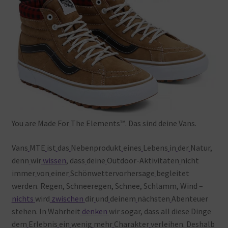
You
are
Made
For
The
Elements™. Das
sind
deine
Vans.
Vans
MTE
ist
das
Nebenprodukt
eines
Lebens
in
der
Natur,
denn
wir
wissen
, dass
deine
Outdoor-Aktivitäten
nicht
immer
von
einer
Schönwettervorhersage
begleitet
werden. Regen, Schneeregen, Schnee, Schlamm, Wind –
nichts
wird
zwischen
dir
und
deinem
nächsten
Abenteuer
stehen. In
Wahrheit
denken
wir
sogar, dass
all
diese
Dinge
dem
Erlebnis
ein
wenig
mehr
Charakter
verleihen. Deshalb