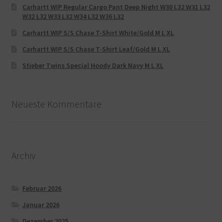
Carhartt WIP Regular Cargo Pant Deep Night W30 L32 W31 L32
W32 L32 W33 L32 W34 L32 W36 L32
Carhartt WIP S/S Chase T-Shirt White/Gold M L XL
Carhartt WIP S/S Chase T-Shirt Leaf/Gold M L XL
Stieber Twins Special Hoody Dark Navy M L XL
Neueste Kommentare
Archiv
Februar 2026
Januar 2026
Dezember 2025