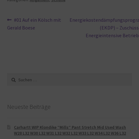
Beitragsnavigation
Vorheriger
Nächster
#01 Auf ein Kölsch mit
Energiekostendämpfungsprog
Beitrag:
Beitrag:
Gerald Boese
(EKDP) – Zuschüss
Energieintensive Betrie
Suche
nach:
Neueste Beiträge
Carhartt WIP Klondike “Mills“ Pant Stretch Mid Used Wash
W28 L32 W30 L32 W31 L32 W32 L32 W33 L32 W34 L32 W36 L32