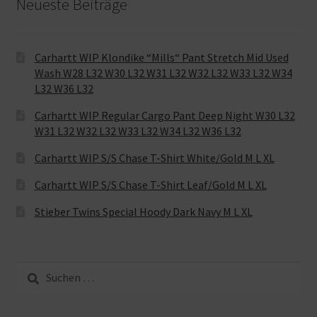
Neueste Beiträge
Carhartt WIP Klondike “Mills“ Pant Stretch Mid Used
Wash W28 L32 W30 L32 W31 L32 W32 L32 W33 L32 W34
L32 W36 L32
Carhartt WIP Regular Cargo Pant Deep Night W30 L32
W31 L32 W32 L32 W33 L32 W34 L32 W36 L32
Carhartt WIP S/S Chase T-Shirt White/Gold M L XL
Carhartt WIP S/S Chase T-Shirt Leaf/Gold M L XL
Stieber Twins Special Hoody Dark Navy M L XL
Suche
nach: