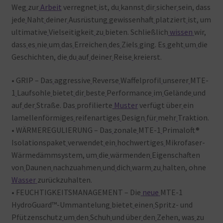
Weg
zur
Arbeit
verregnet
ist, du
kannst
dir
sicher
sein, dass
jede
Naht
deiner
Ausrüstung
gewissenhaft
platziert
ist, um
ultimative
Vielseitigkeit
zu
bieten. Schließlich
wissen
wir,
dass
es
nie
um
das
Erreichen
des
Ziels
ging. Es
geht
um
die
Geschichten, die
du
auf
deiner
Reise
kreierst.
• GRIP – Das
aggressive
Reverse
Waffelprofil
unserer
MTE-
1
Laufsohle
bietet
dir
beste
Performance
im
Gelände
und
auf
der
Straße. Das
profilierte
Muster
verfügt über
ein
lamellenförmiges
reifenartiges
Design
für
mehr
Traktion.
• WÄRMEREGULIERUNG – Das
zonale
MTE-1
Primaloft®
Isolationspaket
verwendet
ein
hochwertiges
Mikrofaser-
Wärmedämmsystem, um
die
wärmenden
Eigenschaften
von
Daunen
nachzuahmen
und
dich
warm
zu
halten, ohne
Wasser
zurückzuhalten.
• FEUCHTIGKEITSMANAGEMENT – Die
neue
MTE-1
HydroGuard™-Ummantelung
bietet
einen
Spritz- und
Pfützenschutz
um
den
Schuh
und über
den
Zehen, was
zu