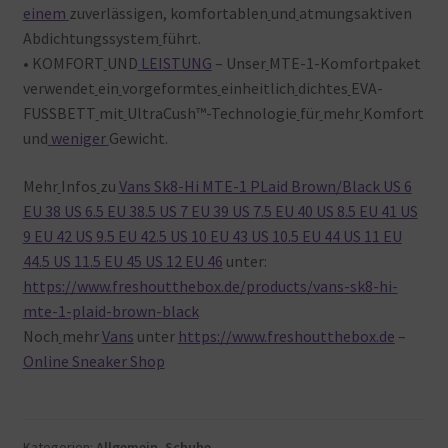
einem
zuverlässigen, komfortablen
und
atmungsaktiven
Abdichtungssystem
führt.
• KOMFORT
UND
LEISTUNG
– Unser
MTE-1-Komfortpaket
verwendet
ein
vorgeformtes
einheitlich
dichtes
EVA-
FUSSBETT
mit
UltraCush™-Technologie
für
mehr
Komfort
und
weniger
Gewicht.
Mehr
Infos
zu
Vans Sk8-Hi MTE-1 PLaid Brown/Black US 6
EU 38 US 6.5 EU 38.5 US 7 EU 39 US 7.5 EU 40 US 8.5 EU 41 US
9 EU 42 US 9.5 EU 42.5 US 10 EU 43 US 10.5 EU 44 US 11 EU
44.5 US 11.5 EU 45 US 12 EU 46
unter:
https://www.freshoutthebox.de/products/vans-sk8-hi-
mte-1-plaid-brown-black
Noch
mehr
Vans
unter
https://www.freshoutthebox.de
–
Online Sneaker Shop
Kategorien:
Allgemein
,
Schuhe