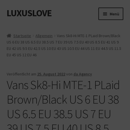
LUXUSLOVE
Zur
Zum
Menü
Navigation
Inhalt
springen
springen
Start
Startseite
Allgemein
Vans Sk8-Hi MTE-1 PLaid Brown/Black
US 6 EU 38 US 6.5 EU 38.5 US 7 EU 39 US 7.5 EU 40 US 8.5 EU 41 US 9
Cookie-Richtlinie (EU)
EU 42 US 9.5 EU 42.5 US 10 EU 43 US 10.5 EU 44 US 11 EU 44.5 US 11.5
EU 45 US 12 EU 46
Datenschutz
Impressum
Veröffentlicht am
25. August 2022
von
da Agency
Vans Sk8-Hi MTE-1 PLaid
Kasse
Brown/Black US 6 EU 38
Mein Konto
US 6.5 EU 38.5 US 7 EU
Shop
39 US 7.5 EU 40 US 8.5