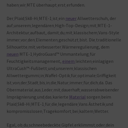
haben
wir
MTE überhaupt
erst
erfunden.
Der
Plaid
Sk8-Hi
MTE-1
ist
ein
neuer
Allwetterschuh, der
auf
unserem
legendären
High-Top-Design
mit
MTE-1-
Architektur
aufbaut, damit
du
mit
klassischem
Vans-Style
immer
vor
den
Elementen
geschützt
bist. Die
traditionelle
Silhouette
mit
verbesserter
Wärmeregulierung, dem
neuen
MTE-1
HydroGuard™ Ummantelung
für
Feuchtigkeitsmanagement,
einem
leichten
einlagigen
UltraCush™-Fußbett
und
unserem
klassischen
Allwettergummi
in
Waffel-Optik
für
optimale
Griffigkeit
ist
von
der
Stadt
bis
in
die
Natur
immer
für
dich
da. Das
Obermaterial
aus
Leder
mit
dauerhaft
wasserabweisender
Imprägnierung
und
das
karierte
Material
sorgen
beim
Plaid
Sk8-Hi
MTE-1
für
die
legendäre
Vans Ästhetik
und
kompromisslosen
Tragekomfort
bei
kaltem
Wetter.
Egal, ob
du
schneebedeckte
Gipfel
erklimmst
oder
dein