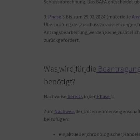
Schlussabrechnung. Das
BAFA
entscheidet üb
3.
Phase
3
Bis
zum
29.02.2024 (materielle
Aus
Überprüfung
der
Zuschussvoraussetzungen
f
Antragsbearbeitung
werden
keine
zusätzlic
zurückgefordert.
Was
wird
für
die
Beantragun
benötigt?
Nachweise
bereits
in
der
Phase
1:
Zum
Nachweis
der
Unternehmenseigenschaf
beizufügen:
ein
aktueller
chronologischer
Handels