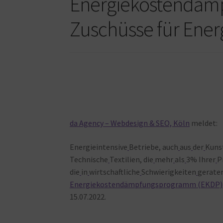
Energiekostendäm
Zuschüsse für Ener
da Agency – Webdesign & SEO, Köln
meldet:
Energieintensive
Betriebe, auch
aus
der
Kuns
Technische
Textilien, die
mehr
als
3% Ihrer
P
die
in
wirtschaftliche
Schwierigkeiten
gerate
Energiekostendämpfungsprogramm (EKDP)
15.07.2022.