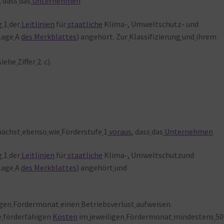
, dass
das
Unternehmen
g
1
der
Leitlinien
für
staatliche
Klima-, Umweltschutz- und
lage
A
des Merkblattes
) angehört. Zur
Klassifizierung
und
ihrem
 siehe
Ziffer
2. c).
ächst
ebenso
wie
Förderstufe
1
voraus
, dass
das
Unternehmen
g
1
der
Leitlinien
für
staatliche
Klima-, Umweltschutzund
lage
A
des Merkblattes
) angehört
und
igen
Fördermonat
einen
Betriebsverlust
aufweisen.
e
förderfähigen
Kosten
im
jeweiligen
Fördermonat
mindestens
5