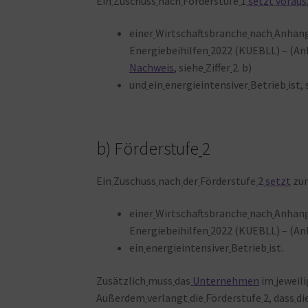
Ein
Zuschuss
nach
Förderstufe
1
setzt
voraus
einer
Wirtschaftsbranche
nach
Anhan
Energiebeihilfen
2022 (KUEBLL) – (An
Nachweis
, siehe
Ziffer
2. b)
und
ein
energieintensiver
Betrieb
ist,
b) Förderstufe
2
Ein
Zuschuss
nach
der
Förderstufe
2
setzt
zun
einer
Wirtschaftsbranche
nach
Anhan
Energiebeihilfen
2022 (KUEBLL) – (An
ein
energieintensiver
Betrieb
ist.
Zusätzlich
muss
das
Unternehmen
im
jeweil
Außerdem
verlangt
die
Förderstufe
2, dass
di