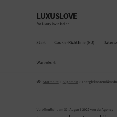
LUXUSLOVE
Zur
Zum
Navigation
Inhalt
for luxury lovin ladies
springen
springen
Start
Cookie-Richtlinie (EU)
Datens
Warenkorb
Start
Cookie-Richtlinie (EU)
Datenschutz
Im
Startseite
Allgemein
Energiekostendämpfun
Veröffentlicht am
31. August 2022
von
da Agency