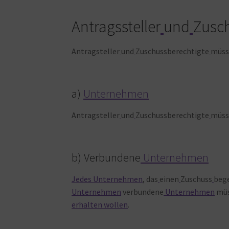
Antragssteller
und
Zusch
Antragsteller
und
Zuschussberechtigte
müss
a)
Unternehmen
Antragsteller
und
Zuschussberechtigte
müss
b) Verbundene
Unternehmen
Jedes
Unternehmen
, das
einen
Zuschuss
beg
Unternehmen
verbundene
Unternehmen
mü
erhalten
wollen
.