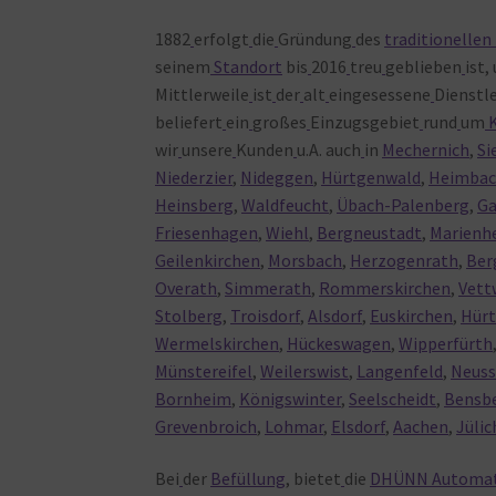
1882
erfolgt
die
Gründung
des
traditionelle
seinem
Standort
bis
2016
treu
geblieben
ist,
Mittlerweile
ist
der
alt
eingesessene
Dienstl
beliefert
ein
großes
Einzugsgebiet
rund
um
wir
unsere
Kunden
u.A. auch
in
Mechernich
,
Si
Niederzier
,
Nideggen
,
Hürtgenwald
,
Heimbac
Heinsberg
,
Waldfeucht
,
Übach-Palenberg
,
Ga
Friesenhagen
,
Wiehl
,
Bergneustadt
,
Marienh
Geilenkirchen
,
Morsbach
,
Herzogenrath
,
Ber
Overath
,
Simmerath
,
Rommerskirchen
,
Vett
Stolberg
,
Troisdorf
,
Alsdorf
,
Euskirchen
,
Hür
Wermelskirchen
,
Hückeswagen
,
Wipperfürth
Münstereifel
,
Weilerswist
,
Langenfeld
,
Neus
Bornheim
,
Königswinter
,
Seelscheidt
,
Bensb
Grevenbroich
,
Lohmar
,
Elsdorf
,
Aachen
,
Jülic
Bei
der
Befüllung
, bietet
die
DHÜNN Automa