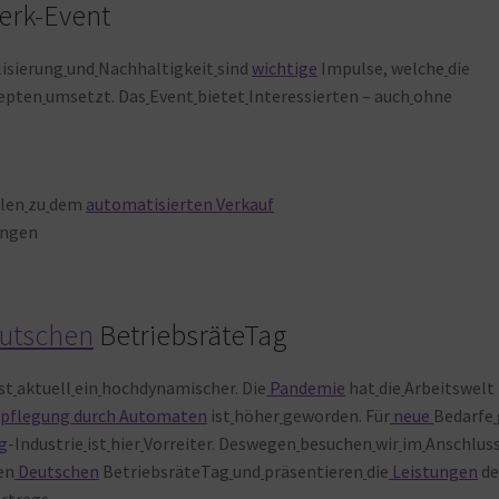
erk-Event
lisierung
und
Nachhaltigkeit
sind
wichtige
Impulse, welche
die
epten
umsetzt. Das
Event
bietet
Interessierten – auch
ohne
elen
zu
dem
automatisierten Verkauf
ungen
utschen
BetriebsräteTag
ist
aktuell
ein
hochdynamischer. Die
Pandemie
hat
die
Arbeitswelt
rpflegung durch Automaten
ist
höher
geworden. Für
neue
Bedarfe
g
-Industrie
ist
hier
Vorreiter. Deswegen
besuchen
wir
im
Anschlus
en
Deutschen
BetriebsräteTag
und
präsentieren
die
Leistungen
de
rtrags.