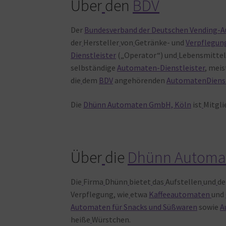
Über
den
BDV
Der
Bundesverband der Deutschen Vending-Au
der
Hersteller
von
Getränke- und
Verpflegu
Dienstleister
(„Operator“) und
Lebensmittelh
selbständige
Automaten-Dienstleister
, meis
die
dem
BDV
angehörenden
AutomatenDienst
Die
Dhünn Automaten GmbH, Köln
ist
Mitgli
Über
die
Dhünn Automa
Die
Firma
Dhünn
bietet
das
Aufstellen
und
de
Verpflegung, wie
etwa
Kaffeeautomaten
und
Automaten für Snacks und Süßwaren
sowie
A
heiße
Würstchen.