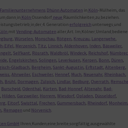
n Familienunternehmens
Dhünn Automaten
in
Köln
-Mülheim, das
 um
dann
in
Köln
Ossendorf
neue
Räumlichkeiten
zu
beziehen.
eistungsbetrieb
in
der
4. Generation
erfolgreich
unterwegs
und
Köln
mit
Vending-Automaten
aller
Art. Im
Kölner
Umland
bediene
egburg
,
Würselen
,
Monschau
,
Rötgen
,
Kreuzau
,
Langerwehe
,
h-Eifel
,
Merzenich
,
Titz
,
Linnich
,
Aldenhoven
,
Inden
,
Bäsweiler
,
ngelt
,
Selfkant
,
Rösrath
,
Waldbröl
,
Windeck
,
Reichshof
,
Nümbrec
eide
,
Engelskirchen
,
Solingen
,
Leverkusen
,
Kerpen
,
Bonn
,
Düren
,
gisch-Gladbach
,
Bergheim
,
Sankt-Augustin
,
Erftstadt
,
Altenberg
,
weiss
,
Ahrweiler
,
Eschweiler
,
Hennef
,
Much
,
Neuenahr
,
Rheinbach
,
th
,
Brühl
,
Dormagen
,
Zülpich
,
Lindlar
,
Bedburg
,
Overrath
,
Remsche
,
Burscheid
,
Odenthal
,
Kürten
,
Bad-Honnef
,
Altenahr
,
Bad-
s
,
Hilden
,
Garzweiler
,
Horrem
,
Wiesdorf
,
Opladen
,
Düsseldorf
,
erg
,
Eitorf
,
Swisttal
,
Frechen
,
Gummersbach
,
Rheindorf
,
Monheim
h
,
Remagen
und
Nörvenich
.
ten GmbH
Ihren
Kunden
eine
breite
sorgfältig
ausgewählte