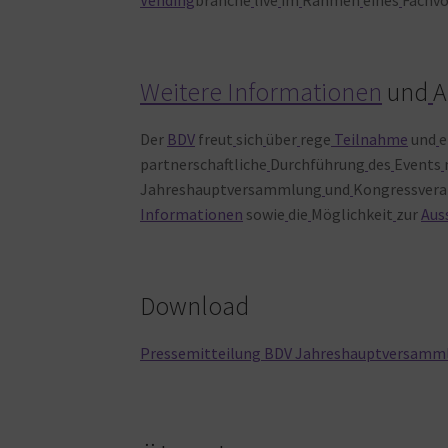
Weitere
Informationen
und
A
Der
BDV
freut
sich
über
rege
Teilnahme
und
e
partnerschaftliche
Durchführung
des
Events
Jahreshauptversammlung
und
Kongressvera
Informationen
sowie
die
Möglichkeit
zur
Aus
Download
Pressemitteilung BDV Jahreshauptversamml