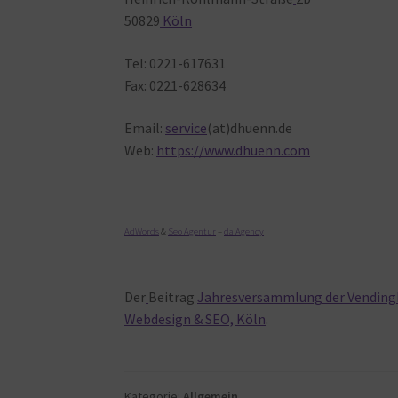
50829
Köln
Tel: 0221-617631
Fax: 0221-628634
Email:
service
(at)dhuenn.de
Web:
https://www.dhuenn.com
AdWords
&
Seo Agentur
–
da Agency
Der
Beitrag
Jahresversammlung der Vending
Webdesign & SEO, Köln
.
Kategorie:
Allgemein