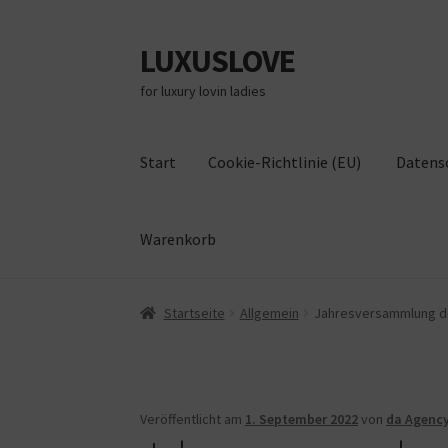
LUXUSLOVE
Zur
Zum
Navigation
Inhalt
for luxury lovin ladies
springen
springen
Start
Cookie-Richtlinie (EU)
Datens
Warenkorb
Start
Cookie-Richtlinie (EU)
Datenschutz
Im
Startseite
Allgemein
Jahresversammlung d
Veröffentlicht am
1. September 2022
von
da Agenc