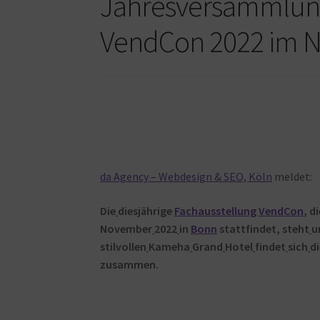
Jahresversammlun
VendCon 2022 im 
da Agency – Webdesign & SEO, Köln
meldet:
Die
diesjährige
Fachausstellung
VendCon
, d
November
2022
in
Bonn
stattfindet, steht
u
stilvollen
Kameha
Grand
Hotel
findet
sich
d
zusammen.