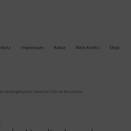
chutz
Impressum
Kasse
Mein Konto
Shop
pressum
Kasse
Mein Konto
Shop
Warenkorb
er Vendingbranche VendCon 2022 im November
y