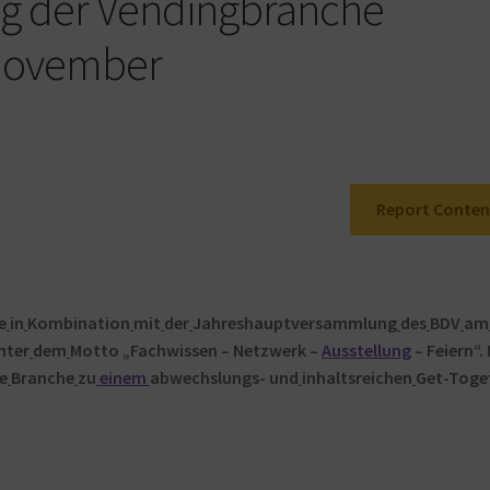
g der Vendingbranche
November
Report Conten
ie
in
Kombination
mit
der
Jahreshauptversammlung
des
BDV
am
nter
dem
Motto „Fachwissen – Netzwerk –
Ausstellung
– Feiern“.
ie
Branche
zu
einem
abwechslungs- und
inhaltsreichen
Get-Toge