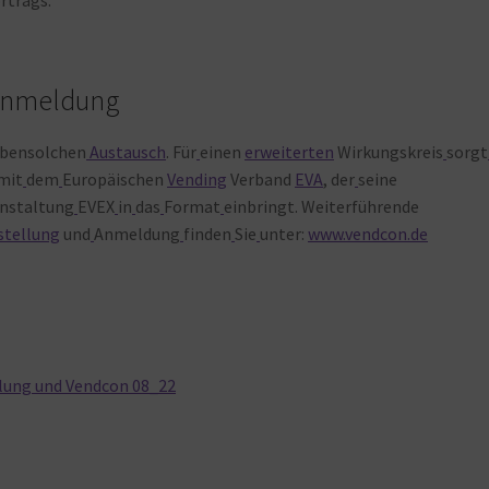
nmeldung
bensolchen
Austausch
. Für
einen
erweiterten
Wirkungskreis
sorgt
mit
dem
Europäischen
Vending
Verband
EVA
, der
seine
nstaltung
EVEX
in
das
Format
einbringt. Weiterführende
stellung
und
Anmeldung
finden
Sie
unter:
www.vendcon.de
ung und Vendcon 08_22