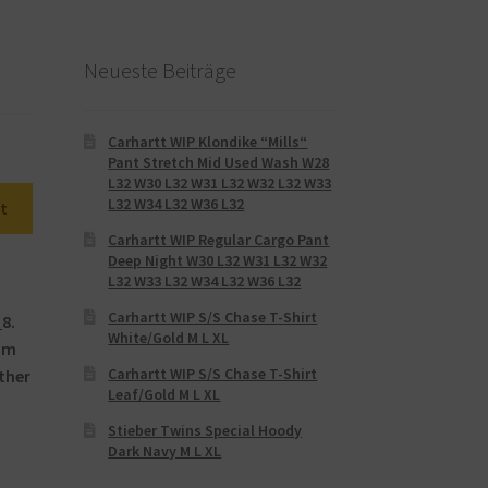
Neueste Beiträge
Carhartt WIP Klondike “Mills“
Pant Stretch Mid Used Wash W28
L32 W30 L32 W31 L32 W32 L32 W33
L32 W34 L32 W36 L32
t
Carhartt WIP Regular Cargo Pant
Deep Night W30 L32 W31 L32 W32
L32 W33 L32 W34 L32 W36 L32
Carhartt WIP S/S Chase T-Shirt
8.
White/Gold M L XL
 Im
Carhartt WIP S/S Chase T-Shirt
ther
Leaf/Gold M L XL
Stieber Twins Special Hoody
Dark Navy M L XL