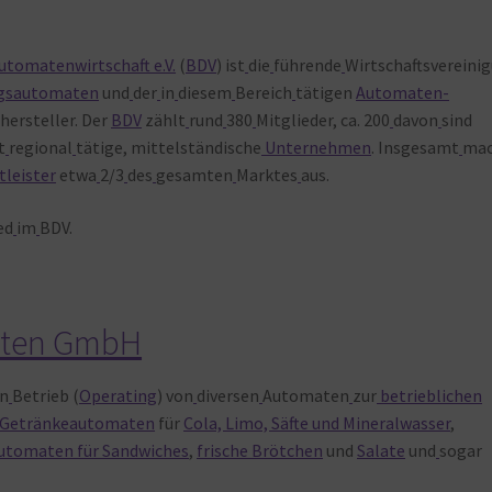
tomatenwirtschaft e.V.
(
BDV
) ist
die
führende
Wirtschaftsvereini
ngsautomaten
und
der
in
diesem
Bereich
tätigen
Automaten-
ersteller. Der
BDV
zählt
rund
380
Mitglieder, ca. 200
davon
sind
t
regional
tätige, mittelständische
Unternehmen
. Insgesamt
ma
leister
etwa
2/3
des
gesamten
Marktes
aus.
ed
im
BDV.
ten GmbH
n
Betrieb (
Operating
) von
diversen
Automaten
zur
betrieblichen
Getränkeautomaten
für
Cola, Limo, Säfte und Mineralwasser
,
utomaten für Sandwiches
,
frische Brötchen
und
Salate
und
sogar