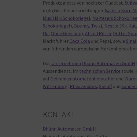
Produktpalette
von
höchster
Qualität.
Süßw
in
dn
Geschmacksrichtungen
Balisto Korn M
Müsli Mix Schokoriegel
,
Maltesers Schokorie
Schokoriegel
),
Bounty
,
Twix
),
Nestle
(
Kit Kat
Up
,
Ohne Gleichen
),
Alfred Ritter
(
Ritter Spo
Marktführer
Coca Cola
und
Pepsi, sowie
Sinal
von
führenden
europäische
Markenherstelle
Das
Unternehmen
Dhünn Automaten GmbH
Aussendienst, im
technischen Service
sowie
i
auf
Getränkeautomatenhersteller
und
Waren
Wittenborg
,
Rheavendors
,
Sielaff
und
Sanden
KONTAKT
Dhünn Automaten GmbH
Heinrich-Rohlmann-Straße
2b