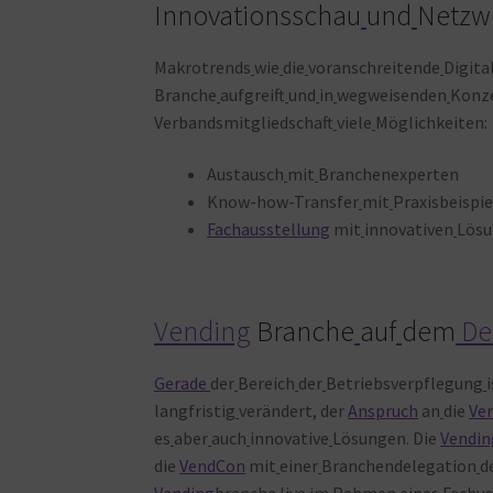
Innovationsschau
und
Netzw
Makrotrends
wie
die
voranschreitende
Digita
Branche
aufgreift
und
in
wegweisenden
Konz
Verbandsmitgliedschaft
viele
Möglichkeiten:
Austausch
mit
Branchenexperten
Know-how-Transfer
mit
Praxisbeispi
Fachausstellung
mit
innovativen
Lös
Vending
Branche
auf
dem
De
Gerade
der
Bereich
der
Betriebsverpflegung
langfristig
verändert, der
Anspruch
an
die
Ve
es
aber
auch
innovative
Lösungen. Die
Vendin
die
VendCon
mit
einer
Branchendelegation
d
Vending
branche
live
im
Rahmen
eines
Fachvo