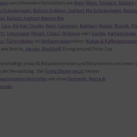
aren
von
führenden
Herstellern
wie
Mars
(
Mars
,
Snickers
,
Balisto
(
ix Schokoriegel
,
Balisto Erdbeer-Joghurt Mix Schokoriegel
,
Balist
gel
,
Balisto Joghurt Beeren Mix
,
Lion
,
Kit Kat Chunky
,
Nuts
,
Caramac
),
Bahlsen
(
Kekse
,
Brandt
,
Pi
rt
),
Intersnack
(
Ringli
,
Chips
),
Wrigleys
oder
Haribo
.
Kaltgetränk
co
.
Füllprodukte
im
Heißgetränke
sektor (
Kakao & Kaffeeautomat
r
wie
Nestle,
Jacobs
,
Westhoff
, Eurogran
und
Polar
Cup
beschäftigt
etwa
30
Mitarbeiterinnen
und
Mitarbeitern
im
Innen- 
n
der
Verwaltung. Die
Firma Dhünn
setzt
hierbei
automaten Hersteller
wie
etwa
Gerhardt
,
Necta &
vendo
.