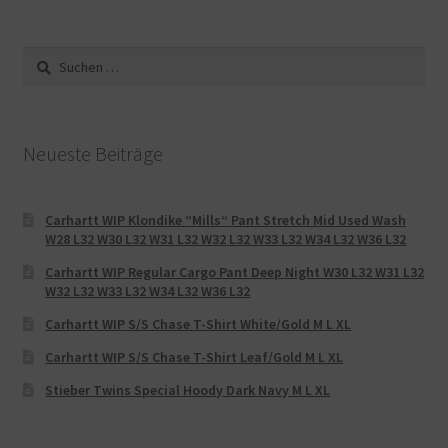
Suche
nach:
Neueste Beiträge
Carhartt WIP Klondike “Mills“ Pant Stretch Mid Used Wash
W28 L32 W30 L32 W31 L32 W32 L32 W33 L32 W34 L32 W36 L32
Carhartt WIP Regular Cargo Pant Deep Night W30 L32 W31 L32
W32 L32 W33 L32 W34 L32 W36 L32
Carhartt WIP S/S Chase T-Shirt White/Gold M L XL
Carhartt WIP S/S Chase T-Shirt Leaf/Gold M L XL
Stieber Twins Special Hoody Dark Navy M L XL