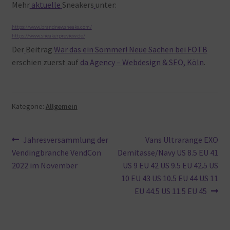
Mehr
aktuelle
Sneakers
unter:
https://www.brandnewsneaks.com/
https://www.sneakerpreview.de/
Der
Beitrag
War das ein Sommer! Neue Sachen bei FOTB
erschien
zuerst
auf
da Agency – Webdesign & SEO, Köln
.
Kategorie:
Allgemein
Beitragsnavigation
Vorheriger
Nächster
Jahresversammlung der
Vans Ultrarange EXO
Beitrag:
Beitrag:
Vendingbranche VendCon
Demitasse/Navy US 8.5 EU 41
2022 im November
US 9 EU 42 US 9.5 EU 42.5 US
10 EU 43 US 10.5 EU 44 US 11
EU 44.5 US 11.5 EU 45