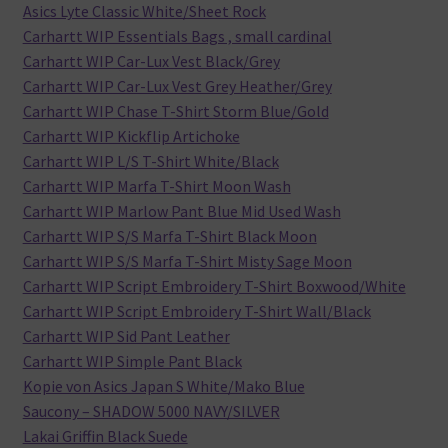
Asics Lyte Classic White/Sheet Rock
Carhartt WIP Essentials Bags , small cardinal
Carhartt WIP Car-Lux Vest Black/Grey
Carhartt WIP Car-Lux Vest Grey Heather/Grey
Carhartt WIP Chase T-Shirt Storm Blue/Gold
Carhartt WIP Kickflip Artichoke
Carhartt WIP L/S T-Shirt White/Black
Carhartt WIP Marfa T-Shirt Moon Wash
Carhartt WIP Marlow Pant Blue Mid Used Wash
Carhartt WIP S/S Marfa T-Shirt Black Moon
Carhartt WIP S/S Marfa T-Shirt Misty Sage Moon
Carhartt WIP Script Embroidery T-Shirt Boxwood/White
Carhartt WIP Script Embroidery T-Shirt Wall/Black
Carhartt WIP Sid Pant Leather
Carhartt WIP Simple Pant Black
Kopie von Asics Japan S White/Mako Blue
Saucony – SHADOW 5000 NAVY/SILVER
Lakai Griffin Black Suede