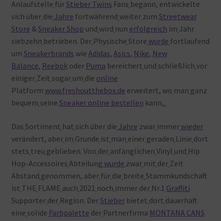
Anlaufstelle
für
Stieber Twins
Fans
begann, entwickelte
sich über
die
Jahre
fortwährend
weiter
zum
Streetwear
Store
&
Sneaker Shop
und
wird
nun
erfolgreich
im
Jahr
siebzehn
betrieben. Der
Physische
Store
wurde
fortlaufend
um
Sneakerbrands
wie
Adidas
,
Asics
,
Nike
,
New
Balance
,
Reebok
oder
Puma
bereichert
und
schließlich
vor
einiger
Zeit
sogar
um
die
online
Platform
www.freshoutthebox.de
erweitert, wo
man
ganz
bequem
seine
Sneaker online bestellen
kann
.
.
.
Das
Sortiment
hat
sich über
die
Jahre
zwar
immer
wieder
verändert, aber
im
Grunde
ist
man
einer
geraden
Linie
dort
stets
treu
geblieben. Von
der
anfänglichen
Vinyl
und
Hip
Hop-Accessoires
Abteilung
wurde
zwar
mit
der
Zeit
Abstand
genommen, aber
für
die
breite
Stammkundschaft
ist
THE
FLAME
auch
2021
noch
immer
der
Nr.1
Graffiti
Supporter
der
Region. Der
Stieber
bietet
dort
dauerhaft
eine
solide
Farbpalette
der
Partnerfirma
MONTANA CANS