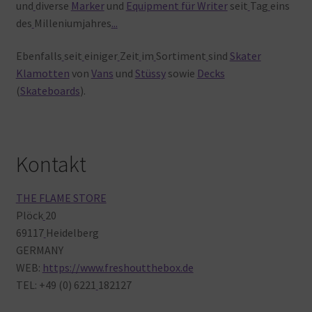
und
diverse
Marker
und
Equipment für Writer
seit
Tag
eins
des
Milleniumjahres
.
.
.
Ebenfalls
seit
einiger
Zeit
im
Sortiment
sind
Skater
Klamotten
von
Vans
und
Stüssy
sowie
Decks
(
Skateboards
).
Kontakt
THE FLAME STORE
Plöck
20
69117
Heidelberg
GERMANY
WEB:
https://www.freshoutthebox.de
TEL: +49 (0) 6221
182127