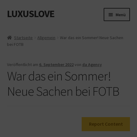
LUXUSLOVE
Zur
Zum
Menü
Navigation
Inhalt
springen
springen
Start
Startseite
Allgemein
War das ein Sommer! Neue Sachen
bei FOTB
Cookie-Richtlinie (EU)
Datenschutz
Veröffentlicht am
6. September 2022
von
da Agency
War das ein Sommer!
Impressum
Neue Sachen bei FOTB
Kasse
Mein Konto
Report Content
Shop