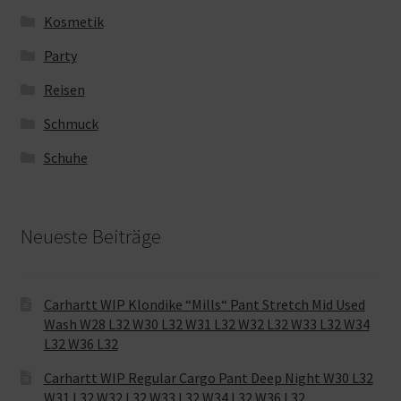
Kosmetik
Party
Reisen
Schmuck
Schuhe
Neueste Beiträge
Carhartt WIP Klondike “Mills“ Pant Stretch Mid Used
Wash W28 L32 W30 L32 W31 L32 W32 L32 W33 L32 W34
L32 W36 L32
Carhartt WIP Regular Cargo Pant Deep Night W30 L32
W31 L32 W32 L32 W33 L32 W34 L32 W36 L32