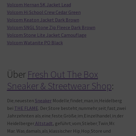
Volcom Hernan 5K Jacket Lead
Volcom Hi School Crew Cedar Green
Volcom Keaton Jacket Dark Brown
Volcom SNGL Stone Zip Fleece Dark Brown
Volcom Stone Lite Jacket Camouflage
Volcom Watanite PO Black
Über
Fresh Out The Box
Sneaker & Streetwear Shop
:
Die
neuesten
Sneaker
Modelle
findet
man
in
Heidelberg
bei
THE FLAME
. Der
Store besteht
nunmehr
seit
fast
zwei
Jahrzehnten als
eine
feste
Größe
im
Einzelhandel
in
der
Heidelberger
Altstadt
, geführt
vom
Stieber
Twin
Mr.
Mar. Was
damals
als
klassischer Hip
Hop
Store und