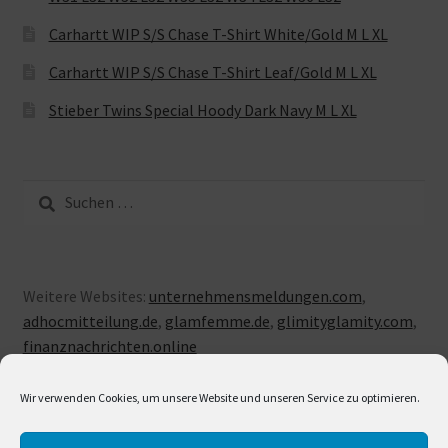
Carhartt WIP S/S Chase T-Shirt White/Gold M L XL
Carhartt WIP S/S Chase T-Shirt Leaf/Gold M L XL
Stieber Twins Special Hoody Dark Navy M L XL
Suche
nach:
Weitere Websites:
unternehmensmeldungen.com
,
adhocmitteilung.de
,
glamfemme.de
,
glimityglamity.com
,
finanznachrichten.online
Wir verwenden Cookies, um unsere Website und unseren Service zu optimieren.