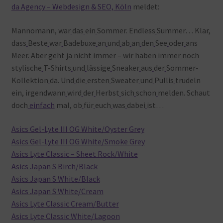
da Agency – Webdesign & SEO, Köln
meldet:
Warenkorb
Mannomann, war
das
ein
Sommer. Endless
Summer… Klar,
dass
Beste
war
Badebuxe
an
und
ab
an
den
See
oder
ans
Meer. Aber
geht
ja
nicht
immer – wir
haben
immer
noch
stylische
T-Shirts
und
lässige
Sneaker
aus
der
Sommer-
Kollektion
da. Und
die
ersten
Sweater
und
Pullis
trudeln
ein, irgendwann
wird
der
Herbst
sich
schon
melden. Schaut
doch
einfach
mal, ob
für
euch
was
dabei
ist…
Asics Gel-Lyte III OG White/Oyster Grey
Asics Gel-Lyte III OG White/Smoke Grey
Asics Lyte Classic – Sheet Rock/White
Asics Japan S Birch/Black
Asics Japan S White/Black
Asics Japan S White/Cream
Asics Lyte Classic Cream/Butter
Asics Lyte Classic White/Lagoon