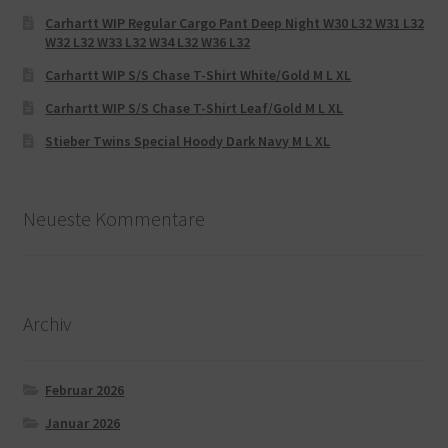
Carhartt WIP Regular Cargo Pant Deep Night W30 L32 W31 L32
W32 L32 W33 L32 W34 L32 W36 L32
Carhartt WIP S/S Chase T-Shirt White/Gold M L XL
Carhartt WIP S/S Chase T-Shirt Leaf/Gold M L XL
Stieber Twins Special Hoody Dark Navy M L XL
Neueste Kommentare
Archiv
Februar 2026
Januar 2026