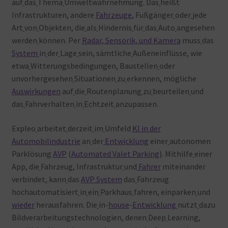
auf
das
Thema
Umweltwahrnehmung. Das
heißt
Infrastrukturen, andere
Fahrzeuge
, Fußgänger
oder
jede
Art
von
Objekten, die
als
Hindernis
für
das
Auto
angesehen
werden
können. Per
Radar, Sensorik, und Kamera
muss
das
System
in
der
Lage
sein, sämtliche
Außeneinflüsse, wie
etwa
Witterungsbedingungen, Baustellen
oder
unvorhergesehen
Situationen
zu
erkennen, mögliche
Auswirkungen
auf
die
Routenplanung
zu
beurteilen
und
das
Fahrverhalten
in
Echtzeit
anzupassen.
Expleo
arbeitet
derzeit
im
Umfeld
KI in der
Automobilindustrie
an
der
Entwicklung
einer
autonomen
Parklösung
AVP
(
Automated Valet Parking
). Mithilfe
einer
App, die
Fahrzeug, Infrastruktur
und
Fahrer
miteinander
verbindet, kann
das
AVP System
das
Fahrzeug
hochautomatisiert
in
ein
Parkhaus
fahren, einparken
und
wieder
herausfahren. Die
in-
house
-
Entwicklung
nutzt
dazu
Bildverarbeitungstechnologien, denen
Deep
Learning,