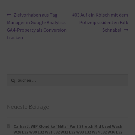
Beitragsnavigation
Vorheriger
Nächster
Zielvorhaben aus Tag
#03 Auf ein Kölsch mit dem
Beitrag:
Beitrag:
Manager in Google Analytics
Polizeipräsidenten Falk
GA4-Property als Conversion
Schnabel
tracken
Suche
nach:
Neueste Beiträge
Carhartt WIP Klondike “Mills“ Pant Stretch Mid Used Wash
W28 L32 W30 L32 W31 L32 W32 L32 W33 L32 W34 L32 W36 L32