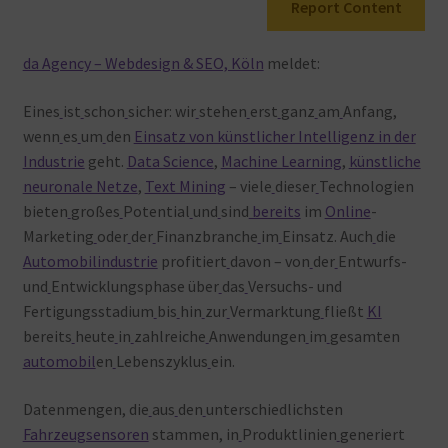
Report Content
Warenkorb
da Agency – Webdesign & SEO, Köln
meldet:
Eines
ist
schon
sicher: wir
stehen
erst
ganz
am
Anfang,
wenn
es
um
den
Einsatz von künstlicher Intelligenz in der
Industrie
geht.
Data Science
,
Machine Learning
,
künstliche
neuronale Netze
,
Text Mining
– viele
dieser
Technologien
bieten
großes
Potential
und
sind
bereits
im
Online
-
Marketing
oder
der
Finanzbranche
im
Einsatz. Auch
die
Automobilindustrie
profitiert
davon – von
der
Entwurfs-
und
Entwicklungsphase über
das
Versuchs- und
Fertigungsstadium
bis
hin
zur
Vermarktung
fließt
KI
bereits
heute
in
zahlreiche
Anwendungen
im
gesamten
automobil
en
Lebenszyklus
ein.
Datenmengen, die
aus
den
unterschiedlichsten
Fahrzeugsensoren
stammen, in
Produktlinien
generiert