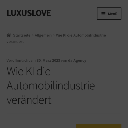
LUXUSLOVE
Zur
Zum
Menü
Navigation
Inhalt
springen
springen
Start
Startseite
Allgemein
Wie KI die Automobilindustrie
verändert
Cookie-Richtlinie (EU)
Datenschutz
Veröffentlicht am
30. März 2023
von
da Agency
Wie KI die
Impressum
Automobilindustrie
Kasse
verändert
Mein Konto
Shop