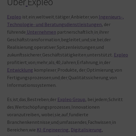
Über
Expleo
Expleo
ist
ein
weltweit
tätiger
Anbieter
von
Ingenieurs-,
Technologie- und Beratungsdienstleistungen
, der
führende
Unternehmen
partnerschaftlich
in
ihrer
Geschäftstransformation
begleitet
und
sie
bei
der
Realisierung
operativer
Spitzenleistungen
und
zukunftssicherer
Geschäftstätigkeiten
unterstützt.
Expleo
profitiert
von
mehr
als
40
Jahren
Erfahrung
in
der
Entwicklung
komplexer
Produkte, der
Optimierung
von
Fertigungsprozessen
und
der
Qualitätssicherung
von
Informationssystemen.
Es
ist
das
Bestreben
der
Expleo Group
, bei
jedem
Schritt
des
Wertschöpfungsprozesses
Innovationen
voranzutreiben, wobei
sie
auf
fundierte
Branchenkenntnisse
und
umfassendes
Fachwissen
in
Bereichen
wie
KI-Engineering
,
Digitalisierung
,