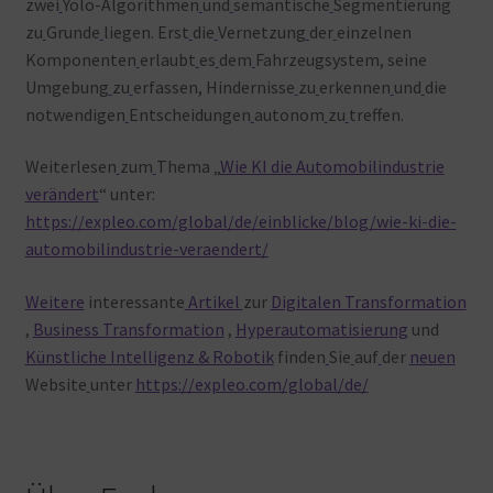
zwei
Yolo-Algorithmen
und
semantische
Segmentierung
zu
Grunde
liegen. Erst
die
Vernetzung
der
einzelnen
Komponenten
erlaubt
es
dem
Fahrzeugsystem, seine
Umgebung
zu
erfassen, Hindernisse
zu
erkennen
und
die
notwendigen
Entscheidungen
autonom
zu
treffen.
Weiterlesen
zum
Thema „
Wie KI die Automobilindustrie
verändert
“ unter:
https://expleo.com/global/de/einblicke/blog/wie-ki-die-
automobilindustrie-veraendert/
Weitere
interessante
Artikel
zur
Digitalen Transformation
,
Business Transformation
,
Hyperautomatisierung
und
Künstliche Intelligenz & Robotik
finden
Sie
auf
der
neuen
Website
unter
https://expleo.com/global/de/