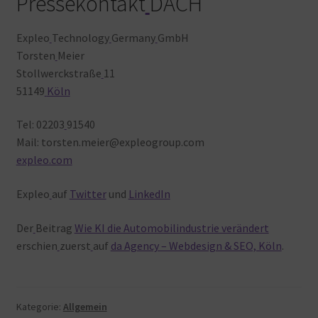
Pressekontakt
DACH
Expleo
Technology
Germany
GmbH
Torsten
Meier
Stollwerckstraße
11
51149
Köln
Tel: 02203
91540
Mail: torsten.meier@expleogroup.com
expleo.com
Expleo
auf
Twitter
und
LinkedIn
Der
Beitrag
Wie KI die Automobilindustrie verändert
erschien
zuerst
auf
da Agency – Webdesign & SEO, Köln
.
Kategorie:
Allgemein