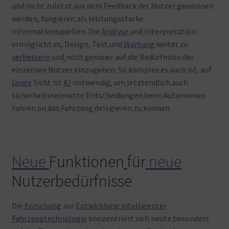
und
nicht
zuletzt
aus
dem
Feedback
der
Nutzer
gewonnen
werden, fungieren
als
leistungsstarke
Informationsquellen. Die
Analyse
und
Interpretation
ermöglicht
es, Design, Test
und
Wartung
weiter
zu
verbessern
und
noch
genauer
auf
die
Bedürfnisse
der
einzelnen
Nutzer
einzugehen. So
komplex
es
auch
ist, auf
lange
Sicht
ist
KI
notwendig, um
letztendlich
auch
sicherheitsrelevante
Entscheidungen
beim
Autonomen
Fahren
an
das
Fahrzeug
delegieren
zu
können.
Neue
Funktionen
für
neue
Nutzerbedürfnisse
Die
Forschung
zur
Entwicklung intelligenter
Fahrzeugtechnologie
konzentriert
sich
heute
besonders