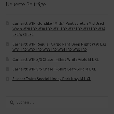
Neueste Beiträge
Carhartt WIP Klondike “Mills“ Pant Stretch Mid Used
Wash W28 L32 W30 L32 W31 L32 W32 L32 W33 L32 W34
L32 W36 L32
Carhartt WIP Regular Cargo Pant Deep Night W30 L32
W31 L32 W32 L32 W33 L32 W34 L32 W36 L32
Carhartt WIP S/S Chase T-Shirt White/Gold M L XL
Carhartt WIP S/S Chase T-Shirt Leaf/Gold M L XL
Stieber Twins Special Hoody Dark Navy M L XL
Suche
nach: