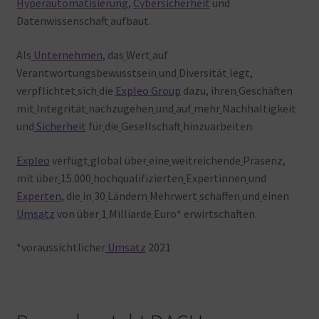
Hyperautomatisierung
,
Cybersicherheit
und
Datenwissenschaft
aufbaut.
Als
Unternehmen
, das
Wert
auf
Verantwortungsbewusstsein
und
Diversität
legt,
verpflichtet
sich
die
Expleo Group
dazu, ihren
Geschäften
mit
Integrität
nachzugehen
und
auf
mehr
Nachhaltigkeit
und
Sicherheit
für
die
Gesellschaft
hinzuarbeiten.
Expleo
verfügt
global über
eine
weitreichende
Präsenz,
mit über
15.000
hochqualifizierten
Expertinnen
und
Experten
, die
in
30
Ländern
Mehrwert
schaffen
und
einen
Umsatz
von über
1
Milliarde
Euro* erwirtschaften.
*voraussichtlicher
Umsatz
2021