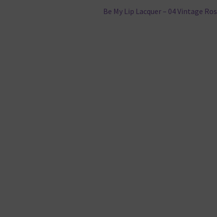
Nächster
Be My Lip Lacquer – 04 Vintage Ro
Beitrag: