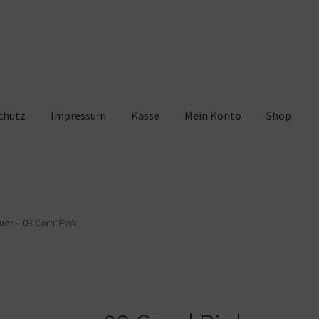
chutz
Impressum
Kasse
Mein Konto
Shop
pressum
Kasse
Mein Konto
Shop
Warenkorb
uer – 03 Coral Pink