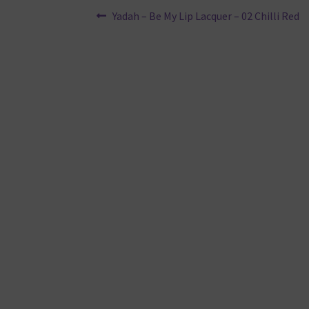
Beitragsnavigation
Vorheriger
Yadah – Be My Lip Lacquer – 02 Chilli Red
Beitrag: