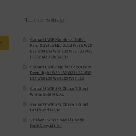
Neueste Beiträge
Carhartt WIP Klondike “Mills“
t
Pant Stretch Mid Used Wash W28
L32 W30 L32 W31 L32 W32 L32 W33
L32 W34 L32 W36 L32
Carhartt WIP Regular Cargo Pant
Deep Night W30 L32 W31 L32 W32
L32 W33 L32 W34 L32 W36 L32
Carhartt WIP S/S Chase T-Shirt
White/Gold M L XL
Carhartt WIP S/S Chase T-Shirt
Leaf/Gold M L XL
Stieber Twins Special Hoody
Dark Navy M L XL