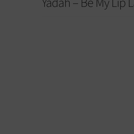
Yadah – Be My Lip L