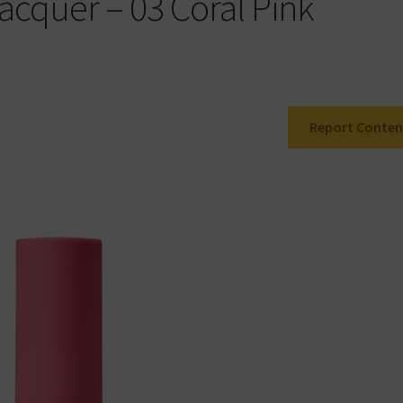
acquer – 03 Coral Pink
Report Conten