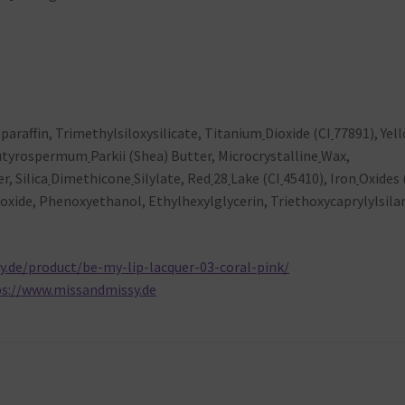
oparaffin, Trimethylsiloxysilicate, Titanium
Dioxide (CI
77891), Yel
Butyrospermum
Parkii (Shea) Butter, Microcrystalline
Wax,
, Silica
Dimethicone
Silylate, Red
28
Lake (CI
45410), Iron
Oxides 
oxide, Phenoxyethanol, Ethylhexylglycerin, Triethoxycaprylylsila
.de/product/be-my-lip-lacquer-03-coral-pink/
ps://www.missandmissy.de