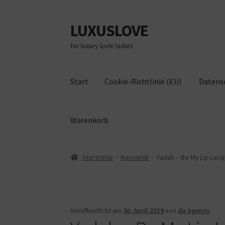
LUXUSLOVE
Zur
Zum
Navigation
Inhalt
for luxury lovin ladies
springen
springen
Start
Cookie-Richtlinie (EU)
Datens
Warenkorb
Start
Cookie-Richtlinie (EU)
Datenschutz
Im
Startseite
Kosmetik
Yadah – Be My Lip Lacq
Veröffentlicht am
30. April 2019
von
da Agency