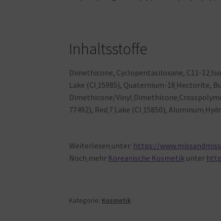
Inhaltsstoffe
Dimethicone, Cyclopentasiloxane, C11-12
Is
Lake (CI
15985), Quaternium-18
Hectorite, 
Dimethicone/Vinyl
Dimethicone
Crosspolymer
77492), Red
7
Lake (CI
15850), Aluminum
Hydr
Weiterlesen
unter:
https://www.missandmissy
Noch
mehr
Koreanische Kosmetik
unter
htt
Kategorie:
Kosmetik