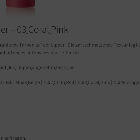
er – 03
Coral
Pink
trahlende
Farben
auf
der
Lippen.
Die
zartschmelzende
Textur
legt
anhaltendes, intensives
matte-Finish.
auf
den
Lippen
angenehm
leicht
an.
ch: N.01 Nude
Beige | N.02
Chilli
Red | N.03
Coral
Pink | N.04Vintage
en
auftragen.