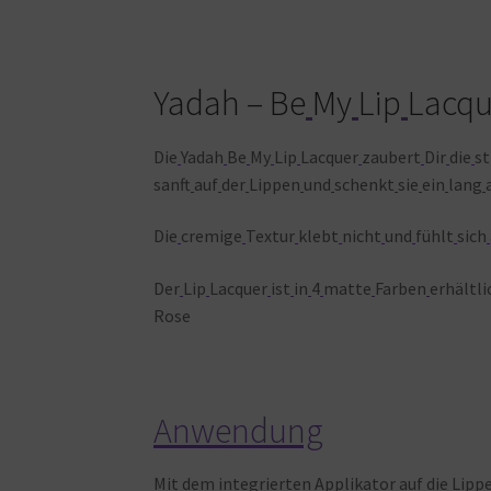
Yadah – Be
My
Lip
Lacqu
Die
Yadah
Be
My
Lip
Lacquer
zaubert
Dir
die
s
sanft
auf
der
Lippen
und
schenkt
sie
ein
lang
Die
cremige
Textur
klebt
nicht
und
fühlt
sich
Der
Lip
Lacquer
ist
in
4
matte
Farben
erhältli
Rose
Anwendung
Mit
dem
integrierten
Applikator
auf
die
Lipp