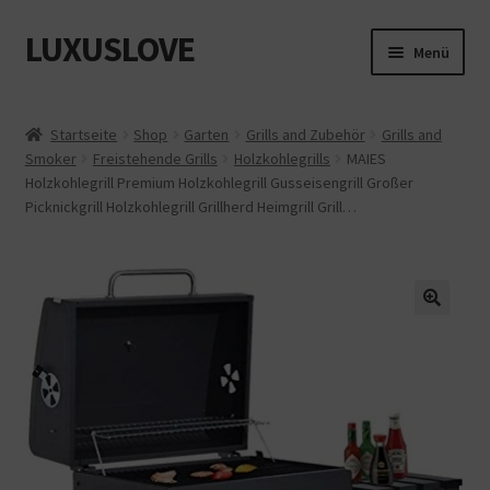
LUXUSLOVE
Zur
Zum
Menü
Navigation
Inhalt
springen
springen
Start
Startseite
Shop
Garten
Grills and Zubehör
Grills and
Smoker
Freistehende Grills
Holzkohlegrills
MAIES
Cookie-Richtlinie (EU)
Holzkohlegrill Premium Holzkohlegrill Gusseisengrill Großer
Picknickgrill Holzkohlegrill Grillherd Heimgrill Grill…
Datenschutz
Impressum
Kasse
Mein Konto
Shop