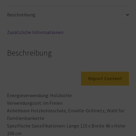
Holzkohlegrill
Grillherd
Beschreibung
Heimgrill
Grill…
Menge
Zusätzliche Informationen
Beschreibung
Report Content
Energieverwendung: Holzkohle
Verwendungsort: im
Freien
Anhebbare
Holzkohleschale, Emaille-Grillnetz, Wahl
für
Familienbankette
Spezifische
Spezifikationen: Länge
115
x
Breite
46
x
Höhe
108
cm