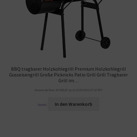
BBQ tragbarer Holzkohlegrill Premium Holzkohlegrill
Gusseisengrill Große Picknicks Patio Grill Grill Tragbarer
Grill im…
Amazon.de Price:
€
4.468,80
(as of 10/04/2023 07:32 PST-
In den Warenkorb
Details
)