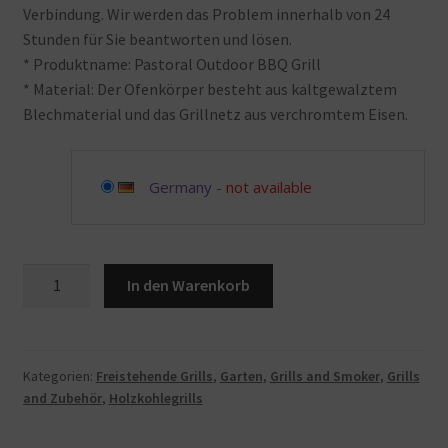
Verbindung. Wir werden das Problem innerhalb von 24
Stunden für Sie beantworten und lösen.
* Produktname: Pastoral Outdoor BBQ Grill
* Material: Der Ofenkörper besteht aus kaltgewalztem
Blechmaterial und das Grillnetz aus verchromtem Eisen.
Germany
-
not available
MAIES
In den Warenkorb
Holzkohlegrill
Premium
Holzkohlegrill
Gusseisengrill
Kategorien:
Freistehende Grills
,
Garten
,
Grills and Smoker
,
Grills
and Zubehör
,
Holzkohlegrills
Großer
Picknickgrill