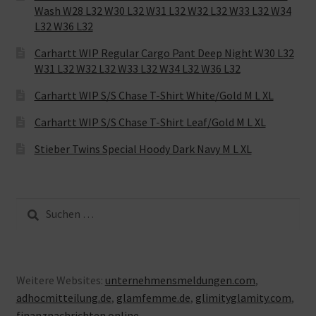
Wash W28 L32 W30 L32 W31 L32 W32 L32 W33 L32 W34
L32 W36 L32
Carhartt WIP Regular Cargo Pant Deep Night W30 L32
W31 L32 W32 L32 W33 L32 W34 L32 W36 L32
Carhartt WIP S/S Chase T-Shirt White/Gold M L XL
Carhartt WIP S/S Chase T-Shirt Leaf/Gold M L XL
Stieber Twins Special Hoody Dark Navy M L XL
Suche
nach:
Weitere Websites:
unternehmensmeldungen.com
,
adhocmitteilung.de
,
glamfemme.de
,
glimityglamity.com
,
finanznachrichten.online