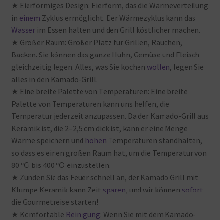
★ Eierförmiges
Design: Eierform, das
die
Wärmeverteilung
in
einem
Zyklus
ermöglicht. Der
Wärmezyklus
kann
das
Wasser
im
Essen
halten
und
den
Grill
köstlicher
machen.
★ Großer
Raum: Großer
Platz
für
Grillen, Rauchen,
Backen. Sie
können
das
ganze
Huhn, Gemüse
und
Fleisch
gleichzeitig
legen. Alles, was
Sie
kochen
wollen
, legen
Sie
alles
in
den
Kamado-Grill.
★ Eine
breite
Palette
von
Temperaturen: Eine
breite
Palette
von
Temperaturen
kann
uns
helfen, die
Temperatur
jederzeit
anzupassen. Da
der
Kamado-Grill
aus
Keramik
ist, die
2–2,5
cm
dick
ist, kann
er
eine
Menge
Wärme
speichern
und
hohen
Temperaturen
standhalten,
so
dass
es
einen
großen
Raum
hat, um
die
Temperatur
von
80 ℃ bis
400 ℃ einzustellen.
★ Zünden
Sie
das
Feuer
schnell
an, der
Kamado
Grill
mit
Klumpe
Keramik
kann
Zeit
sparen
, und
wir
können
sofort
die
Gourmetreise
starten!
★ Komfortable
Reinigung
: Wenn
Sie
mit
dem
Kamado-