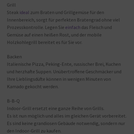
Grill
Steak
ideal
zum
Braten
und
Grillgemüse
für
den
Innenbereich, sorgt
für
perfekten
Bratengrad
ohne
viel
Prozesskontrolle. Legen
Sie
einfach
das
Fleisch
und
Gemüse
auf
einen
heißen
Rost, und
der
mobile
Holzkohlegrill
bereitet
es
für
Sie
vor.
Backen
Italienische
Pizza, Peking-Ente, russischer
Brei, Kuchen
und
herzhafte
Suppen. Unübertroffene
Geschmäcker
und
Ihre
Lieblingsdüfte
können
in
wenigen
Minuten
von
Kamado
gekocht
werden.
B-B-Q
Indoor-Grill
ersetzt
eine
ganze
Reihe
von
Grills.
Es
ist
nun
möglich
und
alles
im
gleichen
Gerät
vorbereitet.
Es
sind
keine
grandiosen
Gebäude
notwendig, sondern
nur
den
Indoor-Grill
zu
kaufen.