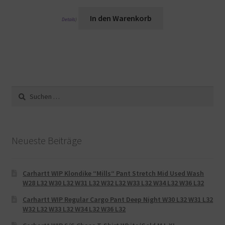
In den Warenkorb
Details
)
Suche
nach:
Neueste Beiträge
Carhartt WIP Klondike “Mills“ Pant Stretch Mid Used Wash
W28 L32 W30 L32 W31 L32 W32 L32 W33 L32 W34 L32 W36 L32
Carhartt WIP Regular Cargo Pant Deep Night W30 L32 W31 L32
W32 L32 W33 L32 W34 L32 W36 L32