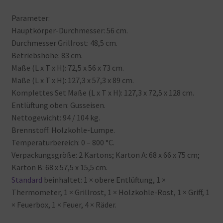
Parameter:
Hauptkörper-Durchmesser: 56
cm.
Durchmesser
Grillrost: 48,5
cm.
Betriebshöhe: 83
cm.
Maße (L
x
T
x
H): 72,5
x
56
x
73
cm.
Maße (L
x
T
x
H): 127,3
x
57,3
x
89
cm.
Komplettes
Set
Maße (L
x
T
x
H): 127,3
x
72,5
x
128
cm.
Entlüftung
oben: Gusseisen.
Nettogewicht: 94 / 104
kg.
Brennstoff: Holzkohle-Lumpe.
Temperaturbereich: 0 – 800 °C.
Verpackungsgröße: 2
Kartons; Karton
A: 68
x
66
x
75
cm;
Karton
B: 68
x
57,5
x
15,5
cm.
Standard
beinhaltet: 1 × obere
Entlüftung, 1 ×
Thermometer, 1 × Grillrost, 1 × Holzkohle-Rost, 1 × Griff, 1
× Feuerbox, 1 × Feuer, 4 × Räder.