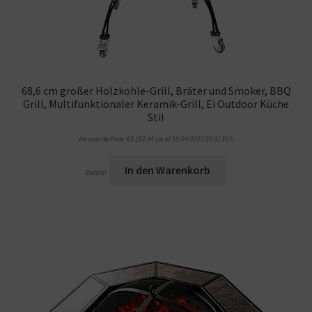
68,6 cm großer Holzkohle-Grill, Bräter und Smoker, BBQ
Grill, Multifunktionaler Keramik-Grill, Ei Outdoor Küche
Stil
Amazon.de Price:
€
3.192,44
(as of 10/04/2023 07:32 PST-
In den Warenkorb
Details
)