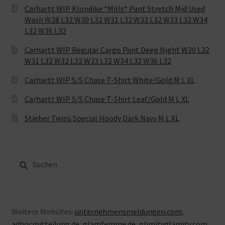
Carhartt WIP Klondike “Mills“ Pant Stretch Mid Used
Wash W28 L32 W30 L32 W31 L32 W32 L32 W33 L32 W34
L32 W36 L32
Carhartt WIP Regular Cargo Pant Deep Night W30 L32
W31 L32 W32 L32 W33 L32 W34 L32 W36 L32
Carhartt WIP S/S Chase T-Shirt White/Gold M L XL
Carhartt WIP S/S Chase T-Shirt Leaf/Gold M L XL
Stieber Twins Special Hoody Dark Navy M L XL
Suche
nach:
Weitere Websites:
unternehmensmeldungen.com
,
adhocmitteilung.de
,
glamfemme.de
,
glimityglamity.com
,