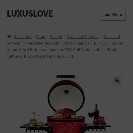
LUXUSLOVE
Zur
Zum
Menü
Navigation
Inhalt
springen
springen
Start
Startseite
Shop
Garten
Grills and Zubehör
Grills and
Smoker
Freistehende Grills
Holzkohlegrills
RJMOLU 40,6 cm
Cookie-Richtlinie (EU)
Keramik Grill Bräter und Smoker BBQ Grill Multifunktional Tragbar
Faltbarer Holzkohlegrill mit Regal und…
Datenschutz
Impressum
Kasse
Mein Konto
Shop